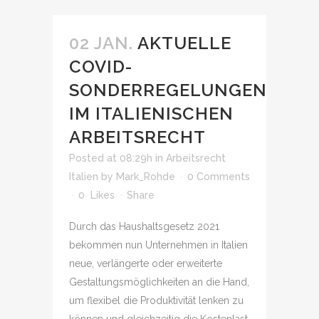
02 JAN.
AKTUELLE
COVID-
SONDERREGELUNGEN
IM ITALIENISCHEN
ARBEITSRECHT
Posted at 08:29h
in
Arbeitsrecht
Italien
by
Mark_Rohde
0 Comments
0
Likes
Share
Durch das Haushaltsgesetz 2021
bekommen nun Unternehmen in Italien
neue, verlängerte oder erweiterte
Gestaltungsmöglichkeiten an die Hand,
um flexibel die Produktivität lenken zu