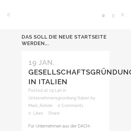
0
DAS SOLL DIE NEUE STARTSEITE
WERDEN….
19 JAN.
GESELLSCHAFTSGRÜNDUN
IN ITALIEN
Posted at 19:14h
in
Unternehmensgründung Italien
by
Mark_Rohde
0 Comments
0
Likes
Share
Für Unternehmen aus der DACH-