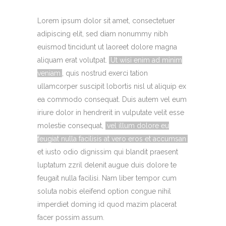
Lorem ipsum dolor sit amet, consectetuer
adipiscing elit, sed diam nonummy nibh
euismod tincidunt ut laoreet dolore magna
aliquam erat volutpat.
Ut wisi enim ad minim
veniam
, quis nostrud exerci tation
ullamcorper suscipit lobortis nisl ut aliquip ex
ea commodo consequat. Duis autem vel eum
iriure dolor in hendrerit in vulputate velit esse
molestie consequat,
vel illum dolore eu
feugiat nulla facilisis at vero eros et accumsan
et iusto odio dignissim qui blandit praesent
luptatum zzril delenit augue duis dolore te
feugait nulla facilisi. Nam liber tempor cum
soluta nobis eleifend option congue nihil
imperdiet doming id quod mazim placerat
facer possim assum.