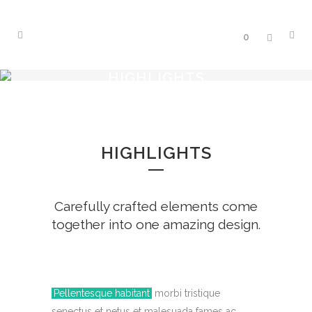
0
HIGHLIGHTS
HIGHLIGHTS
Carefully crafted elements come
together into one amazing design.
Pellentesque habitant
morbi tristique
senectus et netus et malesuada fames ac