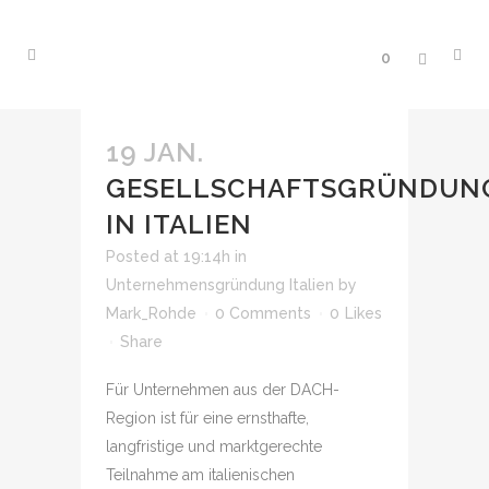
0
19 JAN.
GESELLSCHAFTSGRÜNDUN
IN ITALIEN
Posted at 19:14h
in
Unternehmensgründung Italien
by
Mark_Rohde
0 Comments
0
Likes
Share
Für Unternehmen aus der DACH-
Region ist für eine ernsthafte,
langfristige und marktgerechte
Teilnahme am italienischen