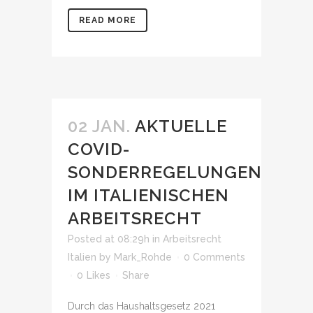
READ MORE
02 JAN.
AKTUELLE
COVID-
SONDERREGELUNGEN
IM ITALIENISCHEN
ARBEITSRECHT
Posted at 08:29h
in
Arbeitsrecht
Italien
by
Mark_Rohde
0 Comments
0
Likes
Share
Durch das Haushaltsgesetz 2021