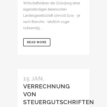
Wirtschaftsleben die Gründung einer
eigenständigen italienischen
Landesgesellschaft sinnvoll bzw. - je
nach Branche - letztlich sogar
notwendig....
READ MORE
15 JAN.
VERRECHNUNG
VON
STEUERGUTSCHRIFTEN