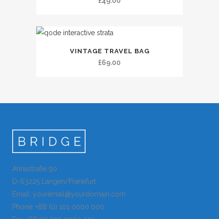
£
49.00
VINTAGE TRAVEL BAG
£
69.00
Annastraße 90
D-63225 Langen/Frankfurt
Email: youremail@yourdomain.com
Phone: +88 (0) 101 0000 000