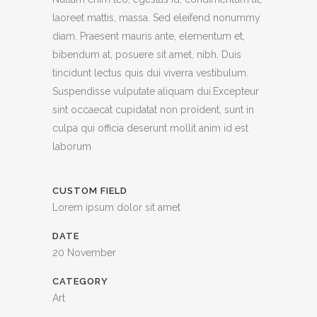
laoreet mattis, massa. Sed eleifend nonummy
diam. Praesent mauris ante, elementum et,
bibendum at, posuere sit amet, nibh. Duis
tincidunt lectus quis dui viverra vestibulum.
Suspendisse vulputate aliquam dui.Excepteur
sint occaecat cupidatat non proident, sunt in
culpa qui officia deserunt mollit anim id est
laborum
CUSTOM FIELD
Lorem ipsum dolor sit amet
DATE
20 November
CATEGORY
Art