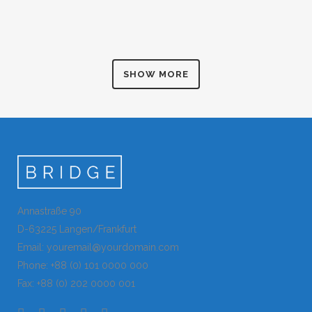
SHOW MORE
Annastraße 90
D-63225 Langen/Frankfurt
Email: youremail@yourdomain.com
Phone: +88 (0) 101 0000 000
Fax: +88 (0) 202 0000 001